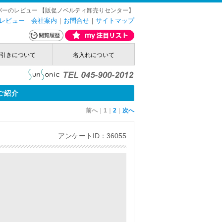
バーのレビュー 【販促ノベルティ卸売りセンター】
レビュー
｜
会社案内
｜
お問合せ
｜
サイトマップ
。
引きについて
名入れについて
ご紹介
前へ
｜
1
｜
2
｜
次へ
アンケートID：36055