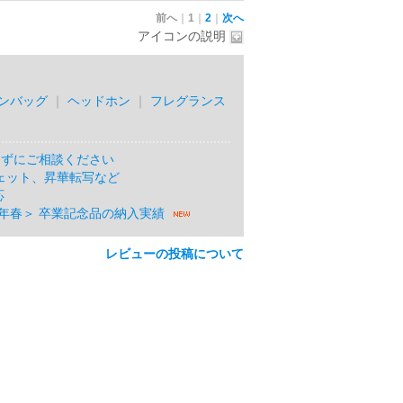
前へ
｜
1
｜
2
｜
次へ
アイコンの説明
ンバッグ
｜
ヘッドホン
｜
フレグランス
めずにご相談ください
ェット、昇華転写など
応
7年春＞ 卒業記念品の納入実績
レビューの投稿について