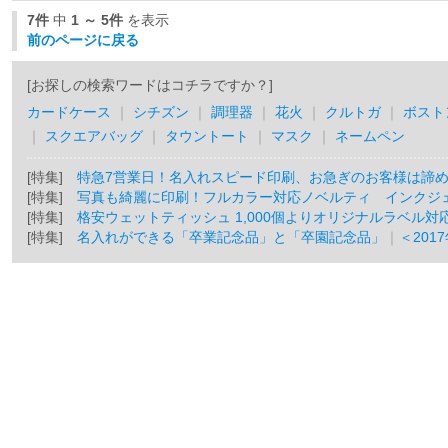
7件
中
1 ～ 5件
を表示
前のページに戻る
[お探しの検索ワードはコチラですか？]
カードケース
｜
シチズン
｜
調理器
｜
花火
｜
クルトガ
｜
ボスト
｜
スクエアバッグ
｜
タウントート
｜
マスク
｜
ネームペン
[特集]
特急7営業日！名入れスピード印刷、お急ぎのお客様は諦
[特集]
写真も綺麗に印刷！フルカラー対応ノベルティ インクジ
[特集]
格安ウェットティッシュ 1,000個よりオリジナルラベル対
[特集]
名入れができる「卒業記念品」と「卒園記念品」
｜
＜201