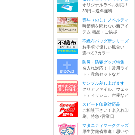
オリジナルラベル対応！
33円～送料無料
熨斗（のし）ノベルティ
時節柄を問わない新アイ
テム 粗品・ご挨拶
不織布バッグ新シリーズ
お手頃で優しい風合い
選べる7カラー
防災・防犯グッズ特集
名入れ対応！非常用ライ
ト・救急セットなど
サンプル差し上げます
クリアファイル、ウェッ
トティッシュ、付箋など
スピード印刷対応品
ご相談下さい！名入れ印
刷、特急7営業日
マタニティマークグッズ
厚生労働省推進！思いや