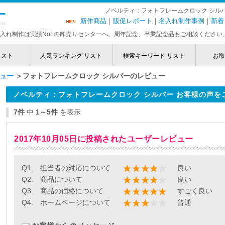
ノベルティ：フォトフレームクロック シル
新作商品
｜
販促レポート
｜
名入れ制作事例
｜
新着
入れ制作は実績No1の卸売りセンターへ。周年記念、卒業記念品もご相談ください
リスト
人気ランキング リスト
検索キーワード リスト
お取
ュー
＞フォトフレームクロック シルバーのレビュー
ノベルティ：フォトフレームクロック シルバー お客様の声を
7件
中
1～5件
を表示
2017年10月05日に投稿されたユーザーレビュー
Q1. 担当者の対応について
良い
Q2. 商品について
良い
Q3. 商品の価格について
すごく良い
Q4. ホームページについて
普通